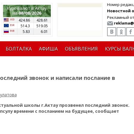
Номер редак
Курс валют в Актау
Новостной от
на
08/08/2026
Рекламный от
424.86
428.61
reklama@
514.3
519.05
5.83
6.01
БОЛТАЛКА
АФИША
ОБЪЯВЛЕНИЯ
КУРСЫ ВАЛ
оследний звонок и написали послание в
улатова
ктуальной школы г.Актау прозвенел последний звонок.
апсулу времени с посланием на будущее, сообщает