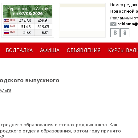
Номер редак
Курс валют в Актау
Новостной от
на
07/08/2026
Рекламный от
424.86
428.61
reklama@
514.3
519.05
5.83
6.01
БОЛТАЛКА
АФИША
ОБЪЯВЛЕНИЯ
КУРСЫ ВАЛ
родского выпускного
ульга
среднего образования в стенах родных школ. Как
родского отдела образования, в этом году принято
ой.