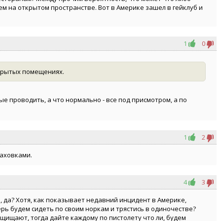
м на открытом пространстве. Вот в Америке зашел в гейклуб и
1
0
крытых помещениях.
е проводить, а что нормально - все под присмотром, а по
1
2
раховками.
4
3
я, да? Хотя, как показывает недавний инцидент в Америке,
рь будем сидеть по своим норкам и трястись в одиночестве?
ащищают, тогда дайте каждому по пистолету что ли, будем