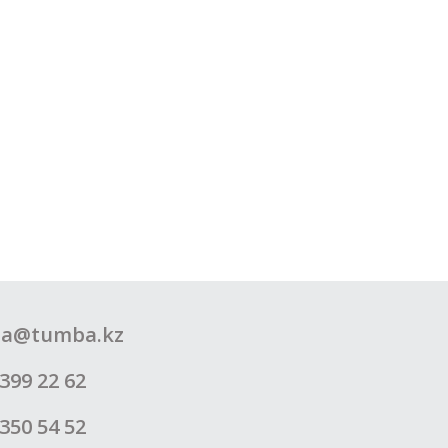
a@tumba.kz
399 22 62
350 54 52