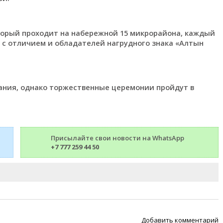
торый проходит на набережной 15 микрорайона, каждый
 с отличием и обладателей нагрудного знака «Алтын
мания, однако торжественные церемонии пройдут в
Присылайте свои новости на WhatsApp
+7 777 259 44 50
Добавить комментарий