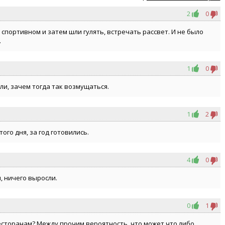
2
0
 спортивном и затем шли гулять, встречать рассвет. И не было
.
1
0
ли, зачем тогда так возмущаться.
1
2
ого дня, за год готовились.
4
0
я, ничего выросли.
0
1
есторанам? Между прочим вероятность, что может что либо