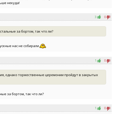
льше некуда!
3
0
стальные за бортом, так что ли?
пускные нас не собирали
1
0
ания, однако торжественные церемонии пройдут в закрытых
ные за бортом, так что ли?
1
0