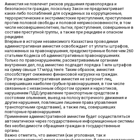
Амнистия не повлечет рисков ухудшения правопорядка и
безопасности граждан, поскольку Закон не предусматривает
каких-либо послаблений для осужденных за коррупционные,
террористические и экстремистские преступления, преступления
против половой свободы и половой неприкосновенности, в том
числе несовершеннолетних, пытки, преступления, совершенные в
составе преступной группы, а также при рецидиве и опасном
рецидиве.
Впервые в истории независимого Казахстана проводимая
административная амнистия освобождает от уплаты штрафов,
наложенных за правонарушения, предусмотренные более чем 260
статьями Кодекса об административных правонарушениях.
Только по правонарушениям, рассматриваемым органами
внутренних дел, под амнистию подпадет порядка 1 млн штрафов
на сумму свыше 17 млрд тенге. Таким образом, амнистия
способствует снижению финансовой нагрузки на граждан.
При этом административная амнистия не затронет лиц,
совершивших наиболее грубые правонарушения, в том числе
связанные с незаконным оборотом оружия и наркотиков,
нарушением ПДД (управление транспортным средством в
состоянии опьянения, выезд на полосу встречного движения и
другие нарушения, повлекшие лишение права управления
транспортными средствами), а также лиц, совершивших
повторные правонарушения.
Применение административной амнистии будет осуществляться
автоматически через государственные информационные системы
без необходимости обращения граждан в государственные
органы.
Важно отметить, что амнистия (как уголовная, так и
административная) имеет разовый характер. В случае повторного