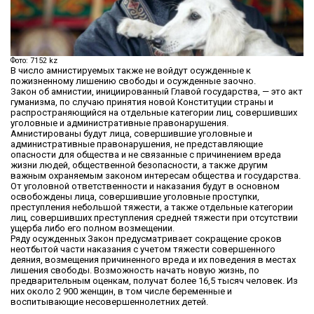
Фото: 7152 kz
В число амнистируемых также не войдут осужденные к
пожизненному лишению свободы и осужденные заочно.
Закон об амнистии, инициированный Главой государства, — это акт
гуманизма, по случаю принятия новой Конституции страны и
распространяющийся на отдельные категории лиц, совершивших
уголовные и административные правонарушения.
Амнистированы будут лица, совершившие уголовные и
административные правонарушения, не представляющие
опасности для общества и не связанные с причинением вреда
жизни людей, общественной безопасности, а также другим
важным охраняемым законом интересам общества и государства.
От уголовной ответственности и наказания будут в основном
освобождены лица, совершившие уголовные проступки,
преступления небольшой тяжести, а также отдельные категории
лиц, совершивших преступления средней тяжести при отсутствии
ущерба либо его полном возмещении.
Ряду осужденных Закон предусматривает сокращение сроков
неотбытой части наказания с учетом тяжести совершенного
деяния, возмещения причиненного вреда и их поведения в местах
лишения свободы. Возможность начать новую жизнь, по
предварительным оценкам, получат более 16,5 тысяч человек. Из
них около 2 900 женщин, в том числе беременные и
воспитывающие несовершеннолетних детей.