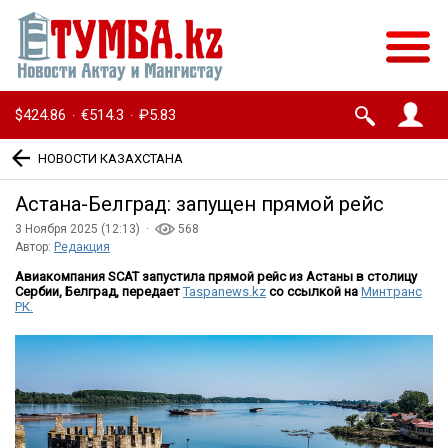
$424.86
€514.3
₽5.83
·
·
НОВОСТИ КАЗАХСТАНА
Астана-Белград: запущен прямой рейс
3 Ноября 2025 (12:13) ·
568
Автор:
Редакция
Авиакомпания SCAT запустила прямой рейс из Астаны в столицу
Сербии, Белград, передает
Taspanews.kz
со ссылкой на
Минтранс
РК.