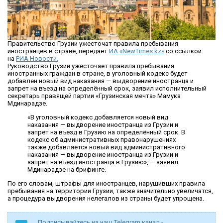
Правительство Грузии ужесточат правила пребывания
иностранцев в стране, передает
ИА «NewTimes.kz»
со ссылкой
на
РИА Новости.
Руководство Грузии ужесточает правила пребывания
иностранных граждан в стране, в уголовный кодекс будет
добавлен новый вид наказания — выдворение иностранца и
запрет на въезд на определённый срок, заявил исполнительный
секретарь правящей партии «Грузинская мечта» Мамука
Мдинарадзе.
«В уголовный кодекс добавляется новый вид
наказания — выдворение иностранца из Грузии и
запрет на въезд в Грузию на определённый срок. В
кодекс об административных правонарушениях
также добавляется новый вид административного
наказания — выдворение иностранца из Грузии и
запрет на въезд иностранца в Грузию», — заявил
Мдинарадзе на брифинге.
По его словам, штрафы для иностранцев, нарушивших правила
пребывания на территории Грузии, также значительно увеличатся,
а процедура выдворения нелегалов из страны будет упрощена.
Подписывайтесь на наш Telegram канал -