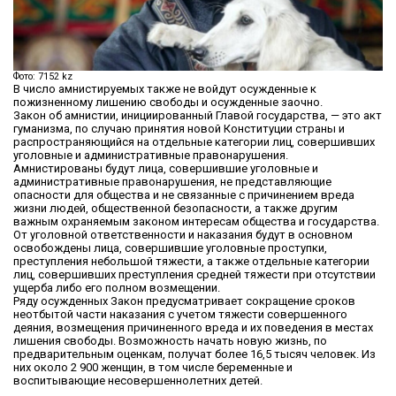
Фото: 7152 kz
В число амнистируемых также не войдут осужденные к
пожизненному лишению свободы и осужденные заочно.
Закон об амнистии, инициированный Главой государства, — это акт
гуманизма, по случаю принятия новой Конституции страны и
распространяющийся на отдельные категории лиц, совершивших
уголовные и административные правонарушения.
Амнистированы будут лица, совершившие уголовные и
административные правонарушения, не представляющие
опасности для общества и не связанные с причинением вреда
жизни людей, общественной безопасности, а также другим
важным охраняемым законом интересам общества и государства.
От уголовной ответственности и наказания будут в основном
освобождены лица, совершившие уголовные проступки,
преступления небольшой тяжести, а также отдельные категории
лиц, совершивших преступления средней тяжести при отсутствии
ущерба либо его полном возмещении.
Ряду осужденных Закон предусматривает сокращение сроков
неотбытой части наказания с учетом тяжести совершенного
деяния, возмещения причиненного вреда и их поведения в местах
лишения свободы. Возможность начать новую жизнь, по
предварительным оценкам, получат более 16,5 тысяч человек. Из
них около 2 900 женщин, в том числе беременные и
воспитывающие несовершеннолетних детей.