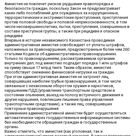
Амнистия не повлечет рисков ухудшения правопорядка и
безопасности граждан, поскольку Закон не предусматривает
каких-либо послаблений для осужденных за коррупционные,
террористические и экстремистские преступления, преступления
против половой свободы и половой неприкосновенности, в том
числе несовершеннолетних, пытки, преступления, совершенные в
составе преступной группы, а также при рецидиве и опасном
рецидиве.
Впервые в истории независимого Казахстана проводимая
административная амнистия освобождает от уплаты штрафов,
наложенных за правонарушения, предусмотренные более чем 260
статьями Кодекса об административных правонарушениях.
Только по правонарушениям, рассматриваемым органами
внутренних дел, под амнистию подпадет порядка 1 млн штрафов
на сумму свыше 17 млрд тенге. Таким образом, амнистия
способствует снижению финансовой нагрузки на граждан.
При этом административная амнистия не затронет лиц,
совершивших наиболее грубые правонарушения, в том числе
связанные с незаконным оборотом оружия и наркотиков,
нарушением ПДД (управление транспортным средством в
состоянии опьянения, выезд на полосу встречного движения и
другие нарушения, повлекшие лишение права управления
транспортными средствами), а также лиц, совершивших
повторные правонарушения.
Применение административной амнистии будет осуществляться
автоматически через государственные информационные системы
без необходимости обращения граждан в государственные
органы.
Важно отметить, что амнистия (как уголовная, так и
административная) имеет разовый характер. В случае повторного