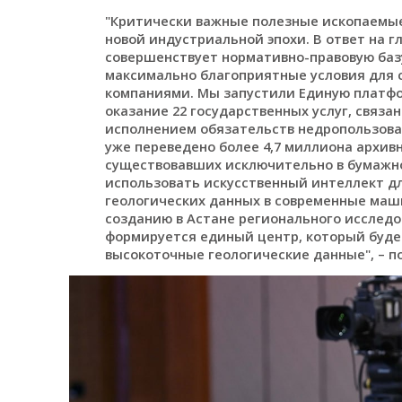
"Критически важные полезные ископаемые
новой индустриальной эпохи. В ответ на 
совершенствует нормативно-правовую баз
максимально благоприятные условия для
компаниями. Мы запустили Единую платф
оказание 22 государственных услуг, связа
исполнением обязательств недропользов
уже переведено более 4,7 миллиона архив
существовавших исключительно в бумажно
использовать искусственный интеллект д
геологических данных в современные ма
созданию в Астане регионального исслед
формируется единый центр, который буд
высокоточные геологические данные", – по