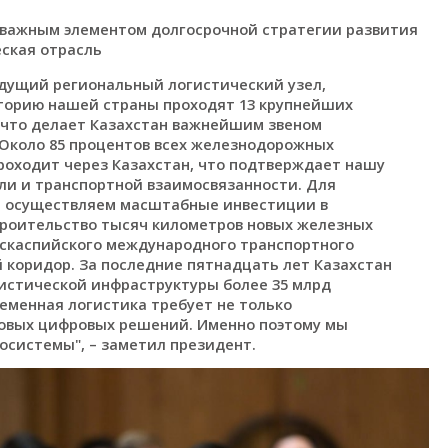
 важным элементом долгосрочной стратегии развития
ская отрасль
едущий региональный логистический узел,
торию нашей страны проходят 13 крупнейших
что делает Казахстан важнейшим звеном
 Около 85 процентов всех железнодорожных
роходит через Казахстан, что подтверждает нашу
ли и транспортной взаимосвязанности. Для
ы осуществляем масштабные инвестиции в
троительство тысяч километров новых железных
нскаспийского международного транспортного
 коридор. За последние пятнадцать лет Казахстан
истической инфраструктуры более 35 млрд
ременная логистика требует не только
довых цифровых решений. Именно поэтому мы
осистемы", – заметил президент.