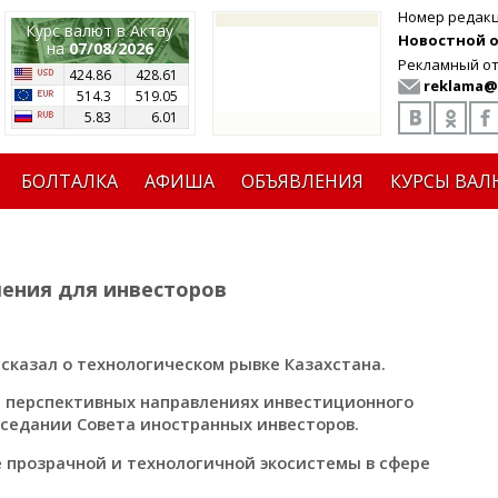
Номер редак
Курс валют в Актау
Новостной от
на
07/08/2026
Рекламный от
424.86
428.61
reklama@
514.3
519.05
5.83
6.01
БОЛТАЛКА
АФИША
ОБЪЯВЛЕНИЯ
КУРСЫ ВАЛ
ления для инвесторов
сказал о технологическом рывке Казахстана.
 перспективных направлениях инвестиционного
аседании Совета иностранных инвесторов.
 прозрачной и технологичной экосистемы в сфере