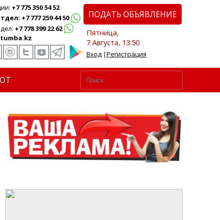
ции:
+7 775 350 54 52
ПОДАТЬ ОБЪЯВЛЕНИЕ
дел: +7 777 259 44 50
дел:
+7 778 399 22 62
Пятница,
tumba.kz
7 Августа, 13:50
Вход
|
Регистрация
ЮТ