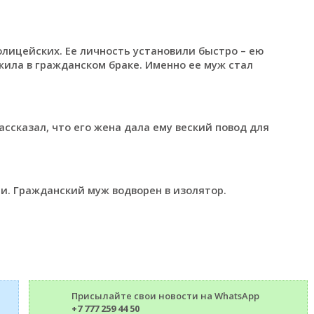
олицейских. Ее личность установили быстро – ею
жила в гражданском браке. Именно ее муж стал
ассказал, что его жена дала ему веский повод для
и. Гражданский муж водворен в изолятор.
Присылайте свои новости на WhatsApp
+7 777 259 44 50