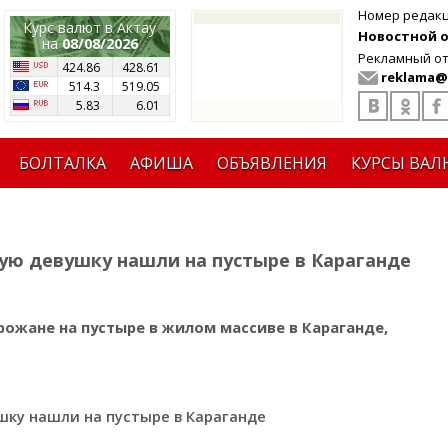
Номер редак
Курс валют в Актау
Новостной от
на
08/08/2026
Рекламный от
424.86
428.61
reklama@
514.3
519.05
5.83
6.01
БОЛТАЛКА
АФИША
ОБЪЯВЛЕНИЯ
КУРСЫ ВАЛ
ую девушку нашли на пустыре в Караганде
ожане на пустыре в жилом массиве в Караганде,