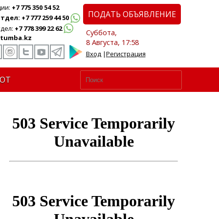
ции:
+7 775 350 54 52
ПОДАТЬ ОБЪЯВЛЕНИЕ
дел: +7 777 259 44 50
дел:
+7 778 399 22 62
Суббота,
tumba.kz
8 Августа, 17:58
Вход
|
Регистрация
ЮТ