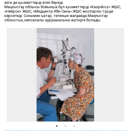
өзге де қызметтерді өтеп береді.
Маңғыстау облысы бойынша бұл қызметтерді «Kaspiikoz» ЖШС,
«Нейрон» ЖШС, «Медцентр Ибн Сина» ЖШС жоспарлы түрде
көрсетеді. Сонымен қатар, төтенше жағдайда Маңғыстау
облыстық көпсалалы ауруханасына жүгінуге болады.