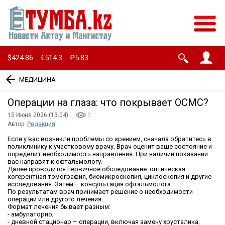
$424.86
€514.3
₽5.83
·
·
МЕДИЦИНА
Операции на глаза: что покрывает ОСМС?
15 Июня 2026 (13:04) ·
1
Автор:
Редакция
Если у вас возникли проблемы со зрением, сначала обратитесь в
поликлинику к участковому врачу. Врач оценит ваше состояние и
определит необходимость направления. При наличии показаний
вас направят к офтальмологу.
Далее проводится первичное обследование: оптическая
когерентная томография, биомикроскопия, циклоскопия и другие
исследования. Затем – консультация офтальмолога.
По результатам врач принимает решение о необходимости
операции или другого лечения.
Формат лечения бывает разным:
- амбулаторно;
- дневной стационар – операции, включая замену хрусталика;