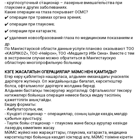
- круглосуточный стационар – лазерные вмешательства при
глаукоме и других заболеваниях.
Какие операции на глаза покрывает ОСМС?
✔️ операции при травмах органа зрения;
✔️ операции при глаукоме;
✔️ операции при катаракте;
✔️ удаления новообразований глаза по медицинским показаниям и
др.
По Мангистауской области данные услуги планово оказывают ТОО
«KASPIIKOZ», ТОО «Нейрон», ТОО «Медцентр Ибн Сина». Вместе с тем
в экстренном случае можно обратиться в Мангистаускую
областную многопрофильную больницу.
КӨЗГЕ ЖАСАЛАТЫН ОПЕРАЦИЯЛАР: МӘМС НЕНІ ҚАМТИДЫ?
Егер көру қабілетіңіз нашарласа, алдымен емханадағы учаскелік
дәрігерге жүгініңіз. Ол жағдайыңызды бағалап, көрсеткіштер
болса, офтальмолог дәрігерге жолдама береді.
Алдымен бастапқы тексерулер жүргізіледі. Офтальмолог тексеру
нәтижелері бойынша операция немесе басқа емдеу тәсілінің
қажеттілігін анықтайды.
Емдеу форматы:
- Амбулаторлық ем;
- Күндізгі стационар – операциялар, соның ішінде көздің мөлдір
қабығын ауыстыру;
- Тәулік бойы стационар – глаукома және басқа аурулар кезінде
лазердің көмегімен жасау.
МӘМС жүйесі көз жарақаттары, глаукома, катаракта, медицина
көрсеткіштері бойынша көздегі ісіктерді алу, МӘМС тізіміне кіретін