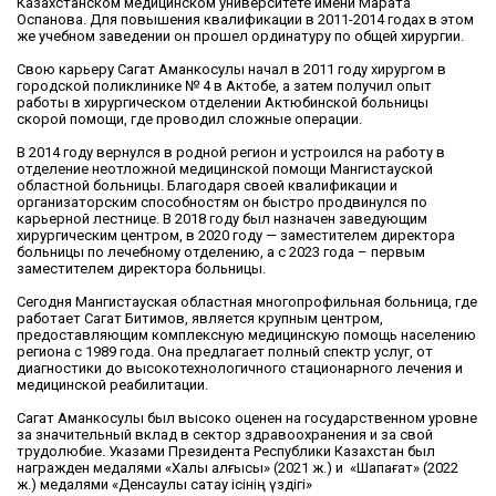
Казахстанском медицинском университете имени Марата
Оспанова. Для повышения квалификации в 2011-2014 годах в этом
же учебном заведении он прошел ординатуру по общей хирургии.
Свою карьеру Сагат Аманкосулы начал в 2011 году хирургом в
городской поликлинике № 4 в Актобе, а затем получил опыт
работы в хирургическом отделении Актюбинской больницы
скорой помощи, где проводил сложные операции.
В 2014 году вернулся в родной регион и устроился на работу в
отделение неотложной медицинской помощи Мангистауской
областной больницы. Благодаря своей квалификации и
организаторским способностям он быстро продвинулся по
карьерной лестнице. В 2018 году был назначен заведующим
хирургическим центром, в 2020 году — заместителем директора
больницы по лечебному отделению, а с 2023 года – первым
заместителем директора больницы.
Сегодня Мангистауская областная многопрофильная больница, где
работает Сагат Битимов, является крупным центром,
предоставляющим комплексную медицинскую помощь населению
региона с 1989 года. Она предлагает полный спектр услуг, от
диагностики до высокотехнологичного стационарного лечения и
медицинской реабилитации.
Сагат Аманкосулы был высоко оценен на государственном уровне
за значительный вклад в сектор здравоохранения и за свой
трудолюбие. Указами Президента Республики Казахстан был
награжден медалями «Халық алғысы» (2021 ж.) и «Шапағат» (2022
ж.) медалями «Денсаулық сақтау ісінің үздігі»