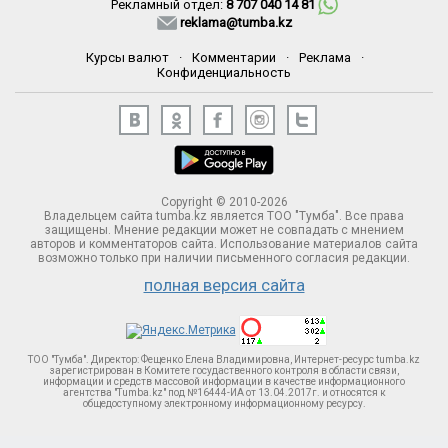
Рекламный отдел:
8 707 040 14 81
reklama@tumba.kz
Курсы валют
·
Комментарии
·
Реклама
·
Конфиденциальность
Copyright © 2010-2026
Владельцем сайта tumba.kz является ТОО "Тумба". Все права
защищены. Мнение редакции может не совпадать с мнением
авторов и комментаторов сайта. Использование материалов сайта
возможно только при наличии письменного согласия редакции.
полная версия сайта
ТОО "Тумба". Директор: Фещенко Елена Владимировна, Интернет-ресурс tumba.kz
зарегистрирован в Комитете госудаственного контроля в области связи,
информации и средств массовой информации в качестве информационного
агентства "Tumba.kz" под №16444-ИА от 13.04.2017г. и относятся к
общедоступному электронному информационному ресурсу.