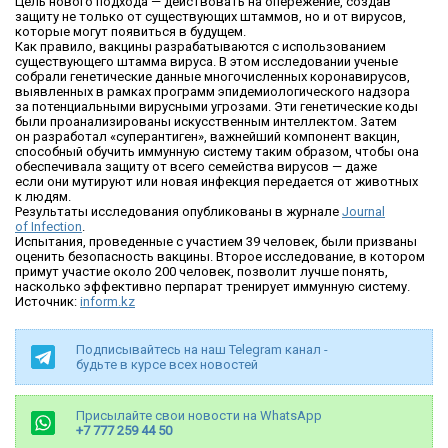
Цель нового подхода — действовать на опережение, создав
защиту не только от существующих штаммов, но и от вирусов,
которые могут появиться в будущем.
Как правило, вакцины разрабатываются с использованием
существующего штамма вируса. В этом исследовании ученые
собрали генетические данные многочисленных коронавирусов,
выявленных в рамках программ эпидемиологического надзора
за потенциальными вирусными угрозами. Эти генетические коды
были проанализированы искусственным интеллектом. Затем
он разработал «суперантиген», важнейший компонент вакцин,
способный обучить иммунную систему таким образом, чтобы она
обеспечивала защиту от всего семейства вирусов — даже
если они мутируют или новая инфекция передается от животных
к людям.
Результаты исследования опубликованы в журнале
Journal
of Infection
.
Испытания, проведенные с участием 39 человек, были призваны
оценить безопасность вакцины. Второе исследование, в котором
примут участие около 200 человек, позволит лучше понять,
насколько эффективно перпарат тренирует иммунную систему.
Источник:
inform.kz
Подписывайтесь на наш Telegram канал -
будьте в курсе всех новостей
Присылайте свои новости на WhatsApp
+7 777 259 44 50