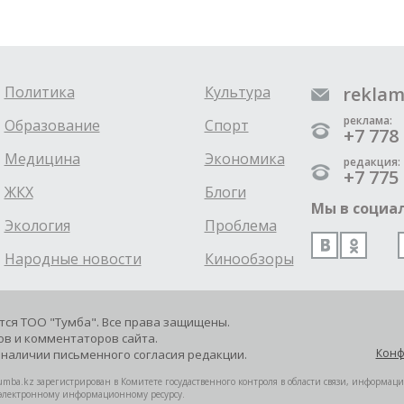
Политика
Культура
reklam
реклама:
Образование
Спорт
+7 778 
Медицина
Экономика
редакция:
+7 775 
ЖКХ
Блоги
Мы в социал
Экология
Проблема
Народные новости
Кинообзоры
ется ТОО "Тумба". Все права защищены.
в и комментаторов сайта.
Конф
наличии письменного согласия редакции.
mba.kz зарегистрирован в Комитете госудаственного контроля в области связи, информац
 электронному информационному ресурсу.