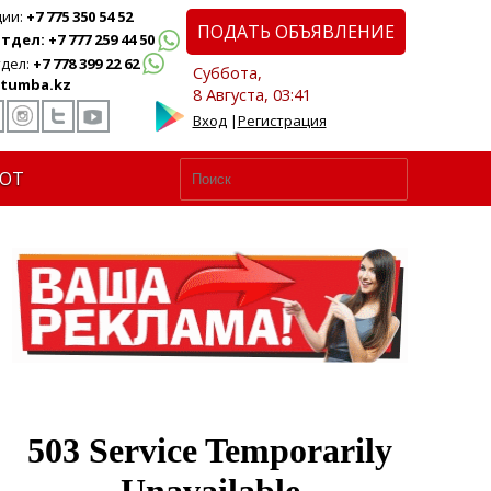
ции:
+7 775 350 54 52
ПОДАТЬ ОБЪЯВЛЕНИЕ
дел: +7 777 259 44 50
дел:
+7 778 399 22 62
Суббота,
tumba.kz
8 Августа, 03:41
Вход
|
Регистрация
ЮТ