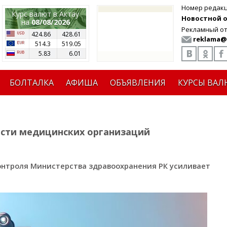
Номер редак
Курс валют в Актау
Новостной от
на
08/08/2026
Рекламный от
424.86
428.61
reklama@
514.3
519.05
5.83
6.01
БОЛТАЛКА
АФИША
ОБЪЯВЛЕНИЯ
КУРСЫ ВАЛ
ости медицинских организаций
нтроля Министерства здравоохранения РК усиливает