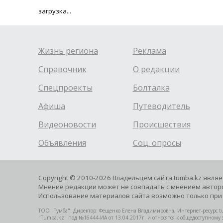
загрузка...
Жизнь региона
Реклама
Справочник
О редакции
Спецпроекты
Болталка
Афиша
Путеводитель
Видеоновости
Происшествия
Объявления
Соц. опросы
Copyright © 2010-2026 Владельцем сайта tumba.kz явля
Мнение редакции может не совпадать с мнением авторо
Использование материалов сайта возможно только при 
ТОО "Тумба". Директор: Фещенко Елена Владимировна, Интернет-ресурс tu
"Tumba.kz" под №16444-ИА от 13.04.2017г. и относятся к общедоступному