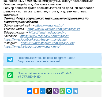
качественными медицинскими услугами смогут пользоваться
больше людей», – добавили в филиале.
Размер взносов будет рассчитываться по средней зарплате в
регионе и по тем же правилам, что и для других льготных
категорий.
Филиал
Фонда социального медицинского страхования
по
Мангистауской области
Официальный сайт –
https://msqory.kz/ru/
Youtube-канал –
https://www.youtube.com/@msqory_kz
Telegram-
канал
–
https://t.me/medsaqtandyru
Facebook –
https://www.facebook.com/msqory/
https://www.facebook.com/msqory.mangistau/
Instagram –
https://www.instagram.com/msqory_kz/
https://www.instagram.com/msqory_mng/
Подписывайтесь на наш Telegram канал -
будьте в курсе всех новостей
Присылайте свои новости на WhatsApp
+7 777 259 44 50