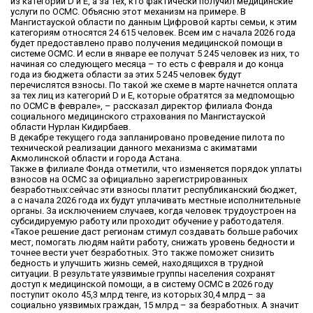
из категорий D и E, а за тех, кто фактически получил медицинские
услуги по ОСМС. Объясню этот механизм на примере. В
Мангистауской области по данным Цифровой карты семьи, к этим
категориям относятся 24 615 человек. Всем им с начала 2026 года
будет предоставлено право получения медицинской помощи в
системе ОСМС. И если в январе ее получат 5 245 человек из них, то
начиная со следующего месяца – то есть с февраля и до конца
года из бюджета области за этих 5 245 человек будут
перечислятся взносы. По такой же схеме в марте начнется оплата
за тех лиц из категорий D и E, которые обратятся за медпомощью
по ОСМС в феврале», – рассказал директор филиала Фонда
социального медицинского страхования по Мангистауской
области Нурлан Кидирбаев.
В декабре текущего года запланировано проведение пилота по
технической реализации данного механизма с акиматами
Акмолинской области и города Астана.
Также в филиале Фонда отметили, что изменяется порядок уплаты
взносов на ОСМС за официально зарегистрированных
безработных:сейчас эти взносы платит республиканский бюджет,
а с начала 2026 года их будут уплачивать местные исполнительные
органы. За исключением случаев, когда человек трудоустроен на
субсидируемую работу или проходит обучение у работодателя.
«Такое решение даст регионам стимул создавать больше рабочих
мест, помогать людям найти работу, снижать уровень бедности и
точнее вести учет безработных. Это также поможет снизить
бедность и улучшить жизнь семей, находящихся в трудной
ситуации. В результате уязвимые группы населения сохранят
доступ к медицинской помощи, а в систему ОСМС в 2026 году
поступит около 45,3 млрд тенге, из которых 30,4 млрд – за
социально уязвимых граждан, 15 млрд – за безработных. А значит