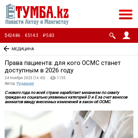
$424.86
€514.3
₽5.83
·
·
МЕДИЦИНА
Права пациента: для кого ОСМС станет
доступным в 2026 году
24 Ноября 2025 (16:43) ·
1155
Автор:
Редакция
С нового года по всей стране заработает механизм
по охвату
граждан из социально уязвимых категорий
D
и
E
за счет взносов
акиматов ввиду внесенных изменений в закон об ОСМС.