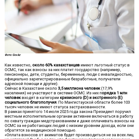
Фото: Gov.kz
Как известно,
около 60% казахстанцев
имеют льготный статус в
ОСМС, так как взносы за них платит государство (например,
пенсионеры, дети, студенты, беременные, люди с инвалидностью,
официально зарегистрированные безработные, получатели
адресной помощи и другие).
Сейчас в Казахстане около
3,
5
миллиона человек
(17,9%
населения) не участвуют в системе ОСМС. Из них п
орядка 1 млн
человек
входят в категории
кризисного (
D
) и экстренного (
E
)
социального благополучия
. По Мангистауской области более 103
тысяч человек не имеют статуса застрахованности.
В рамках принятого 14 июля 2025 года закона Президент поручил
местным исполнительным органам активнее включаться в работу
по охвату граждан медстрахованием и даже оплачивать взносы на
ОСМС за не работающих людей с низким уровнем дохода, если они
обратятся за медицинской помощью.
«Оплата взносов от акиматов будет производиться не за всех лиц