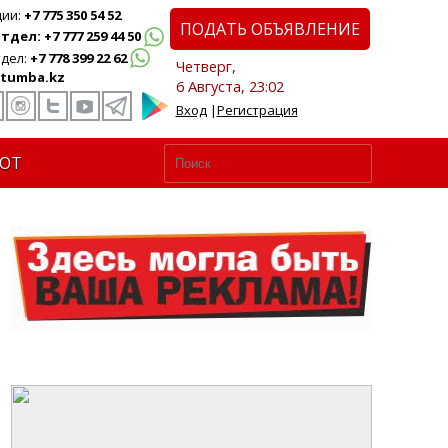
ции:
+7 775 350 54 52
ПОДАТЬ ОБЪЯВЛЕНИЕ
дел: +7 777 259 44 50
дел:
+7 778 399 22 62
Четверг,
tumba.kz
6 Августа, 23:02
Вход
|
Регистрация
ЮТ