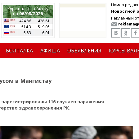
Номер редак
Курс валют в Актау
Новостной от
на
06/08/2026
Рекламный от
424.86
428.61
reklama@
514.3
519.05
5.83
6.01
БОЛТАЛКА
АФИША
ОБЪЯВЛЕНИЯ
КУРСЫ ВАЛ
усом в Мангистау
 зарегистрированы 116 случаев заражения
ерство здравоохранения РК.