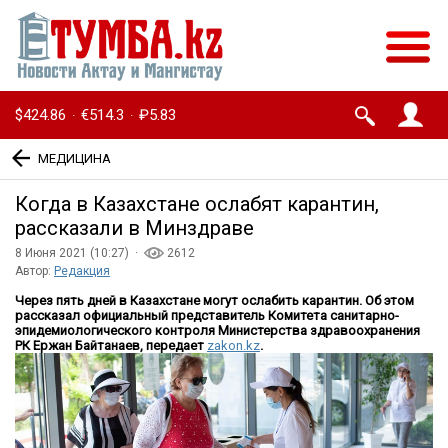
$424.86
€514.3
₽5.83
·
·
МЕДИЦИНА
Когда в Казахстане ослабят карантин,
рассказали в Минздраве
8 Июня 2021 (10:27) ·
2612
Автор:
Редакция
Через пять дней в Казахстане могут ослабить карантин. Об этом
рассказал официальный представитель Комитета санитарно-
эпидемиологического контроля Министерства здравоохранения
РК Ержан Байтанаев, передает
zakon.kz
.