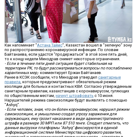
Как напоминает "
Астана Таймс
", Казахстан вошел в "зеленую" зону
по распространению коронавирусной инфекции. По словам
Байтанаева, если удастся "продержаться" в этой зоне пять дней,
то к концу недели Минздрав снимет некоторые ограничения.
- Если в течение пяти дней ситуация будет стабильная на
территории РК, то будут рассматриваться вопросы по послаблению
карантинных мер
,- комментирует Ержан Байтанаев.
Ранее в КСЭК сообщили, что Минздрав утвердил
санитарные
правила
, которые предусматривают обязательный режим
изоляции для больных и контактных КВИ. Согласно утвержденным
санитарным правилам, казахстанцев с коронавирусом, гуляющих
по общественным местам,
начнут штрафовать
с 10 июня.
Нарушителей режима самоизоляции будут выявлять с помощью
"Ashyq".
- Если человек, зная, что он болен коронавирусом, нарушил режим
самоизоляции, и умышленно создал угрозу заражения для
окружающих, ему грозит наказание в виде административного
штрафа в размере 30 МРП или 87 510 тенге. Следует отметить, что
данные выгрузки платформы "Ashyq" фиксируются в единой
информационной системе Министерства цифрового развития,
инноваций и аэрокосмической промышленности, -
отметили в