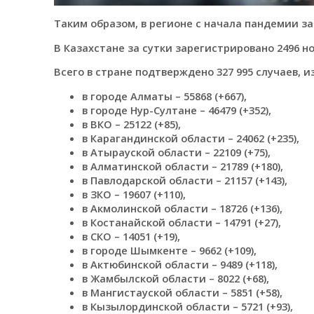
Таким образом, в регионе с начала пандемии з
В Казахстане за сутки зарегистрировано 2496 
Всего в стране подтверждено 327 995 случаев, из
в городе Алматы – 55868 (+667),
в городе Нур-Султане – 46479 (+352),
в ВКО – 25122 (+85),
в Карагандинской области – 24062 (+235),
в Атырауской области – 22109 (+75),
в Алматинской области – 21789 (+180),
в Павлодарской области – 21157 (+143),
в ЗКО – 19607 (+110),
в Акмолинской области – 18726 (+136),
в Костанайской области – 14791 (+27),
в СКО – 14051 (+19),
в городе Шымкенте – 9662 (+109),
в Актюбинской области – 9489 (+118),
в Жамбылской области – 8022 (+68),
в Мангистауской области – 5851 (+58),
в Кызылординской области – 5721 (+93),