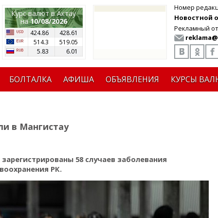
Номер редак
Курс валют в Актау
Новостной от
на
10/08/2026
Рекламный от
424.86
428.61
reklama@
514.3
519.05
5.83
6.01
БОЛТАЛКА
АФИША
ОБЪЯВЛЕНИЯ
КУРСЫ ВАЛ
ли в Мангистау
 зарегистрированы 58 случаев заболевания
воохранения РК.