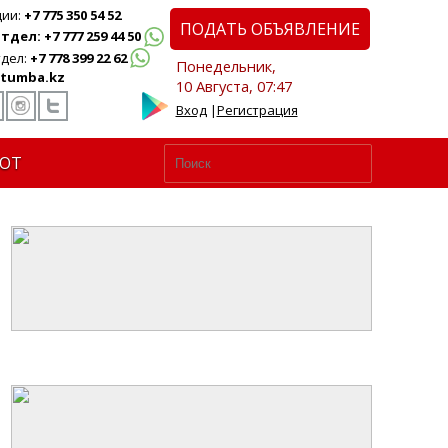
ции:
+7 775 350 54 52
ПОДАТЬ ОБЪЯВЛЕНИЕ
дел: +7 777 259 44 50
дел:
+7 778 399 22 62
Понедельник,
tumba.kz
10 Августа, 07:47
Вход
|
Регистрация
ЮТ