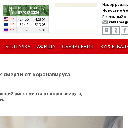
Номер редак
Курс валют в Актау
Новостной от
на
07/08/2026
Рекламный от
424.86
428.61
reklama@
514.3
519.05
5.83
6.01
БОЛТАЛКА
АФИША
ОБЪЯВЛЕНИЯ
КУРСЫ ВАЛ
к смерти от коронавируса
ющий риск смерти от коронавируса,
и.