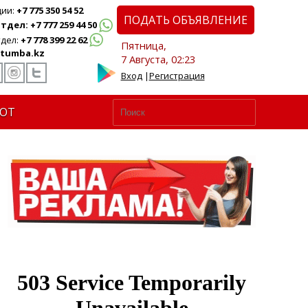
ции:
+7 775 350 54 52
ПОДАТЬ ОБЪЯВЛЕНИЕ
дел: +7 777 259 44 50
дел:
+7 778 399 22 62
Пятница,
tumba.kz
7 Августа, 02:23
Вход
|
Регистрация
ЮТ