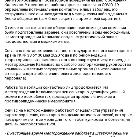
они изолированы в провизорное помещение на месторождении
Каламкас. У всех взяты лабораторные анализы на COVID-19,
определены потенциальные контактные лица заболевшего
сотрудника, все они находятся под медицинским наблюдением в
блоке общежития (сам блок закрыт на временный карантин).
Отмечено также, что все обсервационные помещения компании
были подготовлены заранее, они обеспечены всем необходимым.
На месторождении Каламкас создан стратегический запас
продовольствия и медикаментов.
Согласно постановлению главного государственного санитарного
врача РК № 38 от 30 мая 2020 года и по рекомендации
территориальных надзорных органов запрещен въезд и выезд на
месторождение Каламкас до особого распоряжения руководства
компании и местных государственных органов (за исключением
автотранспорта, обеспечивающего жизнедеятельность
персонала).
Работа по изоляции контактных лиц продолжается. На
месторождении Каламкас усилен санитарно-дезинфекционный
режим во всех объектах, проводятся профилактические и
противоэпидемические мероприятия.
Сейчас на месторождении работают специалисты управления
здравоохранения, санитарно-эпидемиологических служб, которые
предпринимают все меры для того чтобы купировать болезнь, не
дать ей распространиться.
- В настоящее время месторождение работает в штатном режиме,