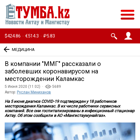
$424.86
€514.3
₽5.83
·
·
МЕДИЦИНА
В компании ″ММГ″ рассказали о
заболевших коронавирусом на
месторождении Каламкас
5 Июня 2020 (11:02) ·
5689
Автор:
Руслан Миниханов
На 5 июня диагноз COVID-19 подтвержден у 18 работников
месторождения Каламкас. В их числе работники сервисных
компаний. Все они госпитализированы в инфекционный стационар
Актау. Об этом сообщили в АО «Мангистаумунайгаз».