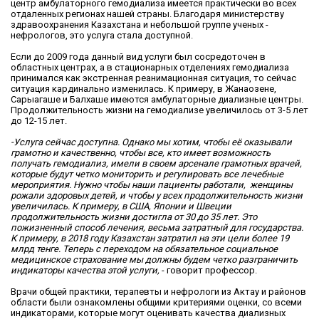
центр амбулаторного гемодиализа имеется практически во всех
отдаленных регионах нашей страны. Благодаря министерству
здравоохранения Казахстана и небольшой группе ученых -
нефрологов, это услуга стала доступной.
Если до 2009 года данный вид услуги был сосредоточен в
областных центрах, а в стационарных отделениях гемодиализа
принимался как экстренная реанимационная ситуация, то сейчас
ситуация кардинально изменилась. К примеру, в Жанаозене,
Сарыагаше и Балхаше имеются амбулаторные диализные центры.
Продолжительность жизни на гемодиализе увеличилось от 3-5 лет
до 12-15 лет.​
-Услуга сейчас доступна. Однако мы хотим, чтобы её оказывали
грамотно и качественно, чтобы все, кто имеет возможность
получать гемодиализ, имели в своем арсенале грамотных врачей,
которые будут четко мониторить и регулировать все лечебные
мероприятия. Нужно чтобы наши пациенты работали, женщины
рожали здоровых детей, и чтобы у всех продолжительность жизни
увеличилась. К примеру, в США, Японии и Швеции
продолжительность жизни достигла от 30 до 35 лет. Это
пожизненный способ лечения, весьма затратный для государства.
К примеру, в 2018 году Казахстан затратил на эти цели более 19
млрд тенге. Теперь с переходом на обязательное социальное
медицинское страхование мы должны будем четко разграничить
индикаторы качества этой услуги,
- говорит профессор.​
Врачи общей практики, терапевты и нефрологи из Актау и районов
области были ознакомлены общими критериями оценки, со всеми
индикаторами, которые могут оценивать качества диализных