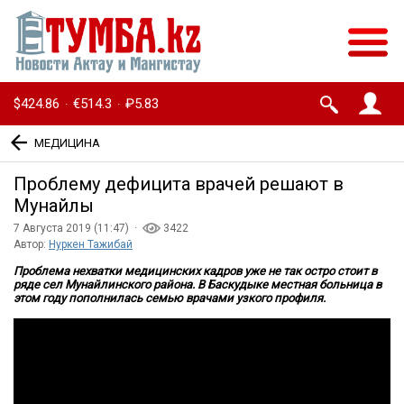
$424.86
€514.3
₽5.83
·
·
МЕДИЦИНА
Проблему дефицита врачей решают в
Мунайлы
7 Августа 2019 (11:47) ·
3422
Автор:
Нуркен Тажибай
Проблема нехватки медицинских кадров уже не так остро стоит в
ряде сел Мунайлинского района. В Баскудыке местная больница в
этом году пополнилась семью врачами узкого профиля.