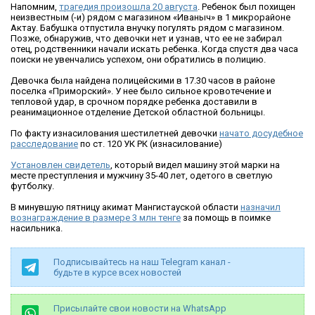
Напомним,
трагедия произошла 20 августа
. Ребенок был похищен
неизвестным (-и) рядом с магазином «Иваныч» в 1 микрорайоне
Актау. Бабушка отпустила внучку погулять рядом с магазином.
Позже, обнаружив, что девочки нет и узнав, что ее не забирал
отец, родственники начали искать ребенка. Когда спустя два часа
поиски не увенчались успехом, они обратились в полицию.
Девочка была найдена полицейскими в 17.30 часов в районе
поселка «Приморский». У нее было сильное кровотечение и
тепловой удар, в срочном порядке ребенка доставили в
реанимационное отделение Детской областной больницы.
По факту изнасилования шестилетней девочки
начато досудебное
расследование
по ст. 120 УК РК (изнасилование)
Установлен свидетель
, который видел машину этой марки на
месте преступления и мужчину 35-40 лет, одетого в светлую
футболку.
В минувшую пятницу акимат Мангистауской области
назначил
вознаграждение в размере 3 млн тенге
за помощь в поимке
насильника.
Подписывайтесь на наш Telegram канал -
будьте в курсе всех новостей
Присылайте свои новости на WhatsApp