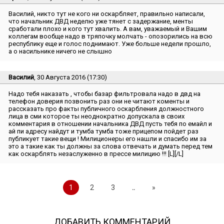
Василий, никто тут не кого ни оскарбляет, правильно написали,
что начальник ДВД неделю уже тянет с задержание, менты
сработали плохо и кого тут хвалить. А вам, уважаемый и Вашим
коллегам вообще надо в тряпочку молчать - опозорились на всю
республику еще и голос поднимают. Уже больше недели прошло,
а о насильнике ничего не слышно
Василий
, 30 Августа 2016 (17:30)
Надо тебя наказать , чтобы базар фильтровала надо в двд на
телефон доверия позвонить раз они не читают коменты и
рассказать про факты публичного оскарбления должностного
лица в сми которое ты неоднократно допускала в своих
комментария в отношении начальника ДВД пусть тебя по емайл и
ай пи адресу найдут и тумба тумба тоже прицепом пойдет раз
публикует такие вещи ! Милиционеры его нашли и спасибо им за
это а такие как ты должны за слова отвечать и думать перед тем
как оскарблять незаслуженно в прессе милицию !!! [L][/L]
1
2
3
..
»
ДОБАВИТЬ КОММЕНТАРИЙ