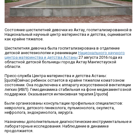
Состояние шестилетней девочки из Актау, госпитализированной в
Национальный научный центр материнства и детства, оценивается
как крайне тяжелое.
Шестилетняя девочка была госпитализирована в отделение
детской анестезиологии и реанимации
Национального научного
центра материнства и детства Астаны
27 августа 2016 года из
областной детской больницы города Актау Мангистауской
области.
Пресс-служба Центра материнства и детства Астаны:
[quote]Сейчас ребенок остается в крайне тяжелом коматозном
состоянии. Она подключена к аппарату искусственной вентиляции
легких (ИВЛ). Гемодинамика стабильная на фоне медикаментозной
поддержки. Оказывается интенсивная терапия.[/quote]
Были организованы консультации профильных специалистов:
невролога, детского гинеколога, пульмонолога, окулиста,
нефролога, эндокринолога, хирурга.
Назначены дополнительные диагностические инструментальные и
лабораторные исследования. Наблюдение в динамике
продолжается.