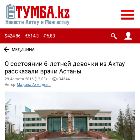
$424.86
€514.3
₽5.83
·
·
МЕДИЦИНА
О состоянии 6-летней девочки из Актау
рассказали врачи Астаны
29 Августа 2016 (12:03) ·
34344
Автор:
Мадина Ахмедова