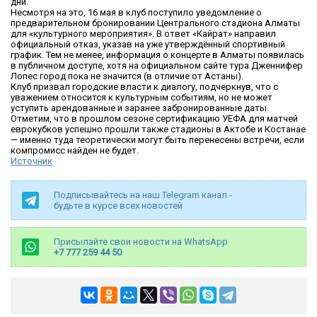
дни.
Несмотря на это, 16 мая в клуб поступило уведомление о
предварительном бронировании Центрального стадиона Алматы
для «культурного мероприятия». В ответ «Кайрат» направил
официальный отказ, указав на уже утверждённый спортивный
график. Тем не менее, информация о концерте в Алматы появилась
в публичном доступе, хотя на официальном сайте тура Дженнифер
Лопес город пока не значится (в отличие от Астаны).
Клуб призвал городские власти к диалогу, подчеркнув, что с
уважением относится к культурным событиям, но не может
уступить арендованные и заранее забронированные даты.
Отметим, что в прошлом сезоне сертификацию УЕФА для матчей
еврокубков успешно прошли также стадионы в Актобе и Костанае
— именно туда теоретически могут быть перенесены встречи, если
компромисс найден не будет.
Источник
Подписывайтесь на наш Telegram канал -
будьте в курсе всех новостей
Присылайте свои новости на WhatsApp
+7 777 259 44 50