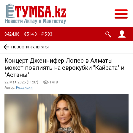
$424.86
€514.3
₽5.83
·
·
НОВОСТИ КУЛЬТУРЫ
Концерт Дженнифер Лопес в Алматы
может повлиять на еврокубки ″Кайрата″ и
″Астаны″
22 Мая 2025 (11:37) ·
1418
Автор:
Редакция