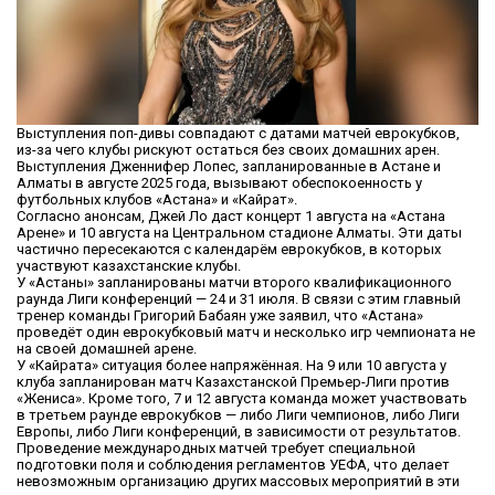
Выступления поп-дивы совпадают с датами матчей еврокубков,
из-за чего клубы рискуют остаться без своих домашних арен.
Выступления Дженнифер Лопес, запланированные в Астане и
Алматы в августе 2025 года, вызывают обеспокоенность у
футбольных клубов «Астана» и «Кайрат».
Согласно анонсам, Джей Ло даст концерт 1 августа на «Астана
Арене» и 10 августа на Центральном стадионе Алматы. Эти даты
частично пересекаются с календарём еврокубков, в которых
участвуют казахстанские клубы.
У «Астаны» запланированы матчи второго квалификационного
раунда Лиги конференций — 24 и 31 июля. В связи с этим главный
тренер команды Григорий Бабаян уже заявил, что «Астана»
проведёт один еврокубковый матч и несколько игр чемпионата не
на своей домашней арене.
У «Кайрата» ситуация более напряжённая. На 9 или 10 августа у
клуба запланирован матч Казахстанской Премьер-Лиги против
«Жениса». Кроме того, 7 и 12 августа команда может участвовать
в третьем раунде еврокубков — либо Лиги чемпионов, либо Лиги
Европы, либо Лиги конференций, в зависимости от результатов.
Проведение международных матчей требует специальной
подготовки поля и соблюдения регламентов УЕФА, что делает
невозможным организацию других массовых мероприятий в эти