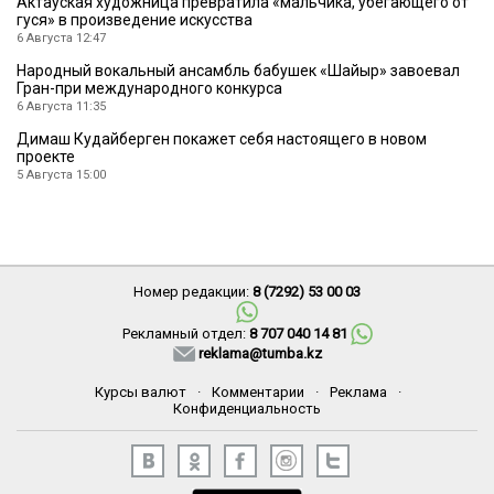
Актауская художница превратила «мальчика, убегающего от
гуся» в произведение искусства
6 Августа 12:47
Народный вокальный ансамбль бабушек «Шайыр» завоевал
Гран-при международного конкурса
6 Августа 11:35
Димаш Кудайберген покажет себя настоящего в новом
проекте
5 Августа 15:00
Номер редакции:
8 (7292) 53 00 03
Рекламный отдел:
8 707 040 14 81
reklama@tumba.kz
Курсы валют
·
Комментарии
·
Реклама
·
Конфиденциальность