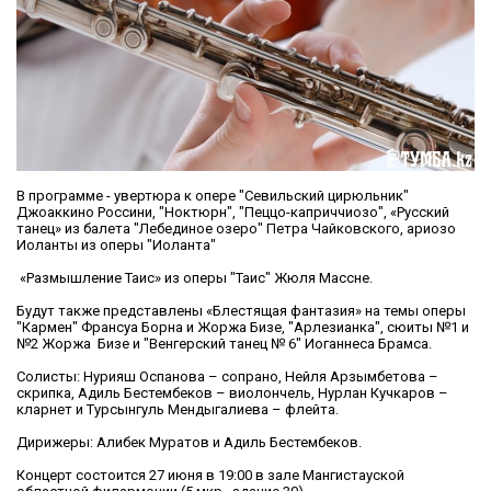
В программе - увертюра к опере "Севильский цирюльник"
Джоаккино Россини, "Ноктюрн", "Пеццо-каприччиозо", «Русский
танец» из балета "Лебединое озеро" Петра Чайковского, ариозо
Иоланты из оперы "Иоланта"
«Размышление Таис» из оперы "Таис" Жюля Массне.
Будут также представлены «Блестящая фантазия» на темы оперы
"Кармен" Франсуа Борна и Жоржа Бизе, "Арлезианка", сюиты №1 и
№2 Жоржа Бизе и "Венгерский танец № 6" Иоганнеса Брамса.
Солисты: Нурияш Оспанова – сопрано, Нейля Арзымбетова –
скрипка, Адиль Бестембеков – виолончель, Нурлан Кучкаров –
кларнет и Турсынгуль Мендыгалиева – флейта.
Дирижеры: Алибек Муратов и Адиль Бестембеков.
Концерт состоится 27 июня в 19:00 в зале Мангистауской