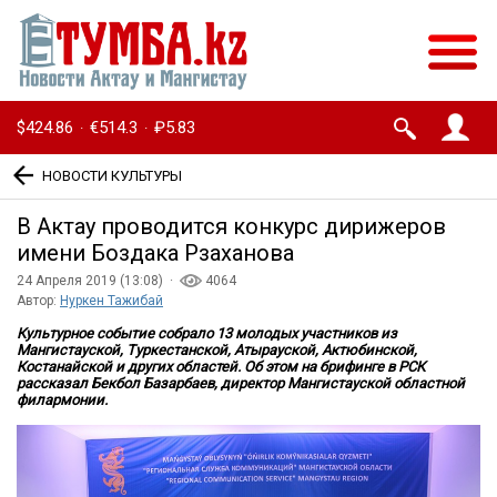
$424.86
€514.3
₽5.83
·
·
НОВОСТИ КУЛЬТУРЫ
В Актау проводится конкурс дирижеров
имени Боздака Рзаханова
24 Апреля 2019 (13:08) ·
4064
Автор:
Нуркен Тажибай
Культурное событие собрало 13 молодых участников из
Мангистауской, Туркестанской, Атырауской, Актюбинской,
Костанайской и других областей. Об этом на брифинге в РСК
рассказал Бекбол Базарбаев, директор Мангистауской областной
филармонии.