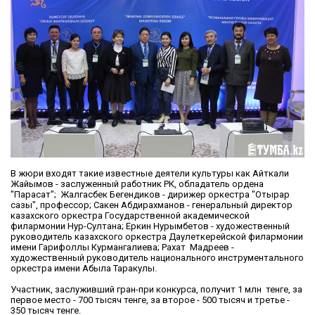
В жюри входят такие известные деятели культуры как Айткали
Жайымов - заслуженный работник РК, обладатель ордена
"Парасат"; Жалгасбек Бегендиков - дирижер оркестра "Отырар
сазы", профессор; Сакен Абдирахманов - генеральный директор
казахского оркестра Государственной академической
филармонии Нур-Султана; Еркин Нурымбетов - художественный
руководитель казахского оркестра Даулеткерейской филармонии
имени Гарифоллы Курмангалиева; Рахат Мадреев -
художественный руководитель национального инструментального
оркестра имени Абыла Таракулы.
Участник, заслуживший гран-при конкурса, получит 1 млн тенге, за
первое место - 700 тысяч тенге, за второе - 500 тысяч и третье -
350 тысяч тенге.