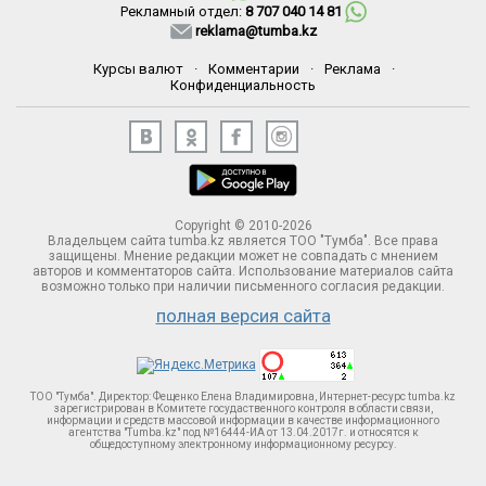
Рекламный отдел:
8 707 040 14 81
reklama@tumba.kz
Курсы валют
·
Комментарии
·
Реклама
·
Конфиденциальность
Copyright © 2010-2026
Владельцем сайта tumba.kz является ТОО "Тумба". Все права
защищены. Мнение редакции может не совпадать с мнением
авторов и комментаторов сайта. Использование материалов сайта
возможно только при наличии письменного согласия редакции.
полная версия сайта
ТОО "Тумба". Директор: Фещенко Елена Владимировна, Интернет-ресурс tumba.kz
зарегистрирован в Комитете госудаственного контроля в области связи,
информации и средств массовой информации в качестве информационного
агентства "Tumba.kz" под №16444-ИА от 13.04.2017г. и относятся к
общедоступному электронному информационному ресурсу.