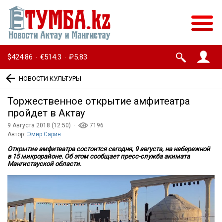
$424.86
€514.3
₽5.83
·
·
НОВОСТИ КУЛЬТУРЫ
Торжественное открытие амфитеатра
пройдет в Актау
9 Августа 2018 (12:50) ·
7196
Автор:
Эмир Сарин
Открытие амфитеатра состоится сегодня, 9 августа, на набережной
в 15 микрорайоне. Об этом сообщает пресс-служба акимата
Мангистауской области.