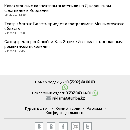
Казахстанские коллективы выступили на Джарашском
фестивале в Иордании
28 Июля 14:00
Театр «Астана Балет» приедет с гастролями в Мангистаускую
область
7 Июля 15:58
Саундтрек первой любви. Как Энрике Иглесиас стал главным
романтиком поколения
7 Июля 12:45
Номер редакции:
8 (7292) 53 00 03
Рекламный отдел:
8 707 040 14 81
reklama@tumba.kz
Курсы валют
·
Комментарии
·
Реклама
·
Конфиденциальность