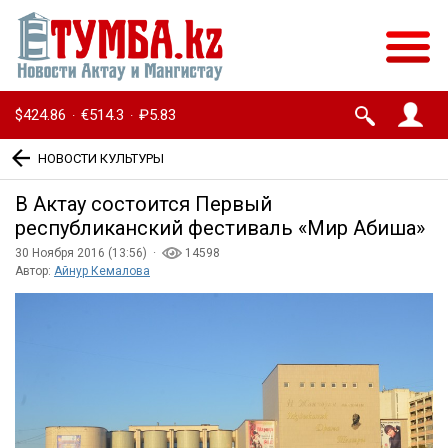
$424.86
€514.3
₽5.83
·
·
НОВОСТИ КУЛЬТУРЫ
В Актау состоится Первый
республиканский фестиваль «Мир Абиша»
30 Ноября 2016 (13:56) ·
14598
Автор:
Айнур Кемалова