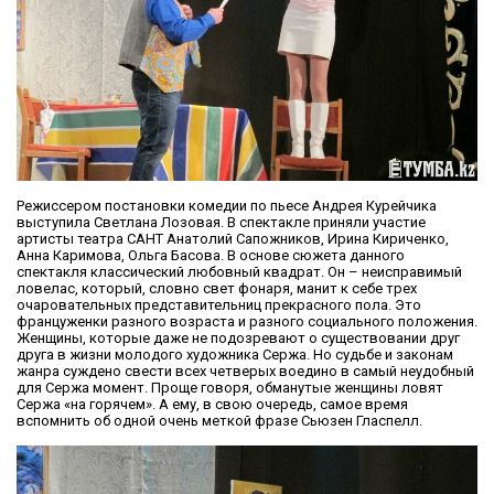
Режиссером постановки комедии по пьесе Андрея Курейчика
выступила Светлана Лозовая. В спектакле приняли участие
артисты театра САНТ Анатолий Сапожников, Ирина Кириченко,
Анна Каримова, Ольга Басова. В основе сюжета данного
спектакля классический любовный квадрат. Он – неисправимый
ловелас, который, словно свет фонаря, манит к себе трех
очаровательных представительниц прекрасного пола. Это
француженки разного возраста и разного социального положения.
Женщины, которые даже не подозревают о существовании друг
друга в жизни молодого художника Сержа. Но судьбе и законам
жанра суждено свести всех четверых воедино в самый неудобный
для Сержа момент. Проще говоря, обманутые женщины ловят
Сержа «на горячем». А ему, в свою очередь, самое время
вспомнить об одной очень меткой фразе Сьюзен Гласпелл.