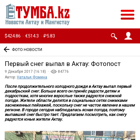
$424.86
€514.3
₽5.83
·
·
ФОТО НОВОСТИ
Первый снег выпал в Актау: Фотопост
9 Декабря 2017 (16:18) ·
84776
Автор:
Наталья Фомина
После продолжительного холодного дождя в Актау выпал первый
декабрьский снег. Больше всего он принёс радости детям и
подросткам, хотя многие взрослые также радуются снежной
погоде. Жители области делятся в социальных сетях снимками
заснеженных пейзажей, поскольку снег не частое явление в нашем
регионе. В городе сегодня наблюдалась ясная погода, поэтому
выпавший снег быстро тает. Предлагаем посмотреть, как снегу
радуются юные жители Актау.