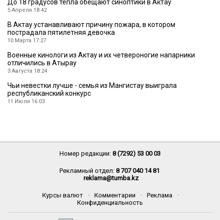
До 18 градусов тепла обещают синоптики в Актау
5 Апреля 18:42
В Актау устанавливают причину пожара, в котором
пострадала пятилетняя девочка
10 Марта 17:27
Военные кинологи из Актау и их четвероногие напарники
отличились в Атырау
3 Августа 18:24
Чьи невестки лучше - семья из Мангистау выиграла
республиканский конкурс
11 Июля 16:03
Номер редакции:
8 (7292) 53 00 03
Рекламный отдел:
8 707 040 14 81
reklama@tumba.kz
Курсы валют
·
Комментарии
·
Реклама
·
Конфиденциальность