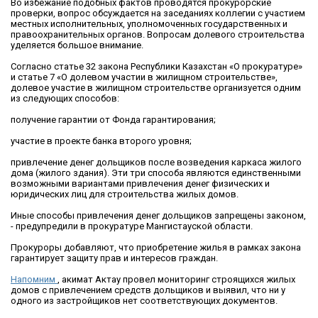
Во избежание подобных фактов проводятся прокурорские
проверки, вопрос обсуждается на заседаниях коллегии с участием
местных исполнительных, уполномоченных государственных и
правоохранительных органов. Вопросам долевого строительства
уделяется большое внимание.
Согласно статье 32 закона Республики Казахстан «О прокуратуре»
и статье 7 «О долевом участии в жилищном строительстве»,
долевое участие в жилищном строительстве организуется одним
из следующих способов:
получение гарантии от Фонда гарантирования;
участие в проекте банка второго уровня;
привлечение денег дольщиков после возведения каркаса жилого
дома (жилого здания). Эти три способа являются единственными
возможными вариантами привлечения денег физических и
юридических лиц для строительства жилых домов.
Иные способы привлечения денег дольщиков запрещены законом,
- предупредили в прокуратуре Мангистауской области.
Прокуроры добавляют, что приобретение жилья в рамках закона
гарантирует защиту прав и интересов граждан.
Напомним
, акимат Актау провел мониторинг строящихся жилых
домов с привлечением средств дольщиков и выявил, что ни у
одного из застройщиков нет соответствующих документов.