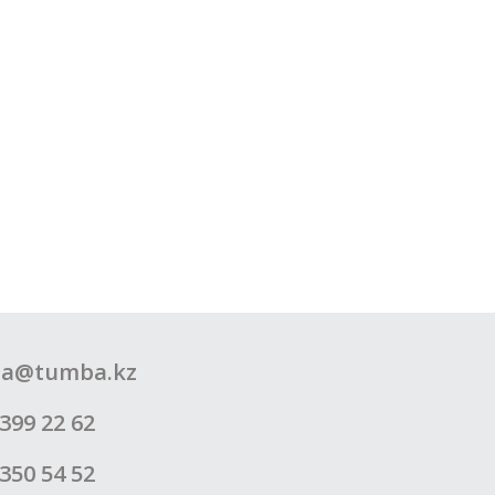
a@tumba.kz
399 22 62
350 54 52