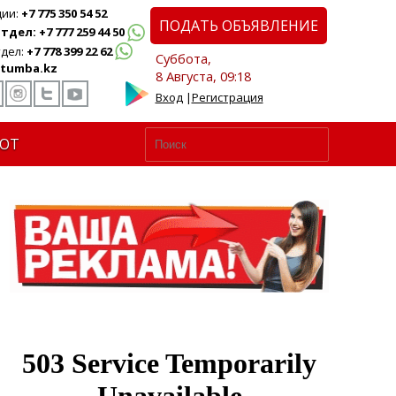
ции:
+7 775 350 54 52
ПОДАТЬ ОБЪЯВЛЕНИЕ
дел: +7 777 259 44 50
дел:
+7 778 399 22 62
Суббота,
tumba.kz
8 Августа, 09:18
Вход
|
Регистрация
ЮТ