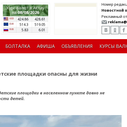
Номер редак
Курс валют в Актау
Новостной от
на
08/08/2026
Рекламный от
424.86
428.61
reklama@
514.3
519.05
5.83
6.01
БОЛТАЛКА
АФИША
ОБЪЯВЛЕНИЯ
КУРСЫ ВАЛ
етские площадки опасны для жизни
етские площадки в населенном пункте давно не
ости детей.