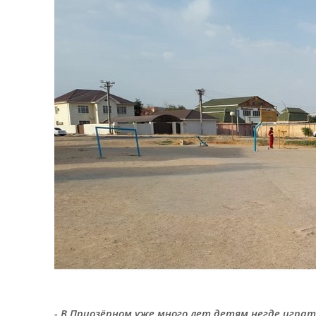
- В Приозёрном уже много лет детям негде играт