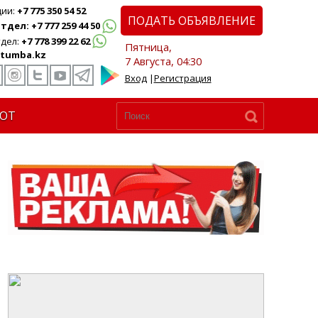
ции:
+7 775 350 54 52
ПОДАТЬ ОБЪЯВЛЕНИЕ
дел: +7 777 259 44 50
дел:
+7 778 399 22 62
Пятница,
tumba.kz
7 Августа, 04:30
Вход
|
Регистрация
ЮТ