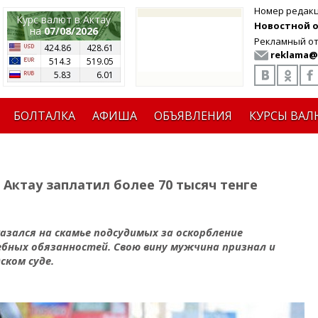
Номер редак
Курс валют в Актау
Новостной от
на
07/08/2026
Рекламный от
424.86
428.61
reklama@
514.3
519.05
5.83
6.01
БОЛТАЛКА
АФИША
ОБЪЯВЛЕНИЯ
КУРСЫ ВАЛ
Актау заплатил более 70 тысяч тенге
азался на скамье подсудимых за оскорбление
ебных обязанностей. Свою вину мужчина признал и
ском суде.