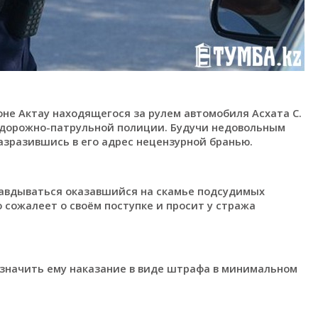
оне Актау находящегося за рулем автомобиля Асхата С.
 дорожно-патрульной полиции. Будучи недовольным
азразившись в его адрес нецензурной бранью.
правдываться оказавшийся на скамье подсудимых
о сожалеет о своём поступке и просит у стража
азначить ему наказание в виде штрафа в минимальном