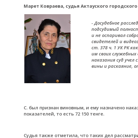
Марет Ковраева, судья Актауского городского 
- Досудебное рассле
подсудимый полност
и не оспаривал собр
свидетелей и видео
ст. 378 ч. 1 УК РК 
им своих служебных
наказания суд учел
вины и раскаяние, 
С. был признан виновным, и ему назначено нак
показателей, то есть 72 150 тенге.
Судья также отметила, что таких дел рассматр