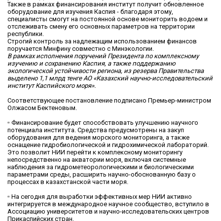
Также в рамках финансирования институт получит обновленное
оборудование для изучения Каспия - благодаря этому,
специалисты смогут на постоянной основе мониторить водоем и
отслеживать смену его основных параметров на территории
республики.
Строгий контроль за надлежащим использованием финансов
поручается Минфину совместно с Минэкологии.
В рамках исполнения поручений Президента по комплексному
изучению и сохранению Каспия, а также поддержанию
экологической устойчивости региона, из резерва Правительства
выделено 1,1 млрд тенге АО «Казахский научно-исследовательский
институт Каспийского моря».
Соответствующее постановление подписано Премьер-министром
Олжасом Бектеновым.
▫️
Финансирование будет способствовать улучшению научного
потенциала института. Средства предусмотрены на закуп
оборудования для ведения морского мониторинга, а также
оснащение гидробиологической и гидрохимической лабораторий.
Это позволит НИИ перейти к комплексному мониторингу
непосредственно на акватории моря, включая системные
наблюдения за гидрометеорологическими и биологическими
параметрами среды, расширить научно-обоснованную базу о
процессах в казахстанской части моря.
▫️
На сегодня для выработки эффективных мер НИИ активно
интегрируется в международное научное сообщество, вступило в
Ассоциацию университетов и научно-исследовательских центров
Прикаспийских стран.