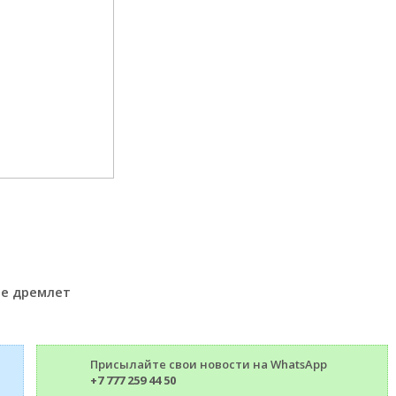
не дремлет
Присылайте свои новости на WhatsApp
+7 777 259 44 50