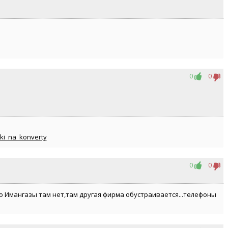
0
0
rki_na_konverty
0
0
то Имангазы там нет,там другая фирма обустраивается...телефоны