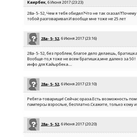
Каирбек
, 6 Июня 2017 (23:23)
28а- 5- 52, Чем я тебя обидел?Что не так сказал?Поче
тобой разговаривал.И вообще мне тоже не 25 лет
28а- 5- 52
, 6 Июня 2017 (23:16)
28а- 5- 52, без проблем, благое дело делаешь, братишка
Вообще-то,я тоже не всем братишка,мне далеко за 50 !
инфо для Кайырбека....
28а- 5- 52
, 6 Июня 2017 (23:10)
Ребята-товарищи! Сейчас ораза.Есть возможность по
памперсы взрослые, бесплатно.Скажите, только кому и 
28а- 5- 52
, 6 Июня 2017 (20:20)