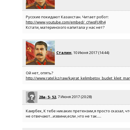
Русские покидают Казахстан. Читает робот:
http://www.youtube.com/embed/_cYwqFUJlh4
Кстати, материнского капитала у нас нет?
Сталин
, 10 Июня 2017 (14:44)
Ой нет, опять?
http://www.ratel.kz/raw/kajrat_kelimbetov_budet_kleit_ma
28а- 5- 52
, 7 Июня 2017 (20:28)
Каирбек, К тебе никаких претензии,я просто сказал, ч
не отвечают...извини,если ,что не так.....