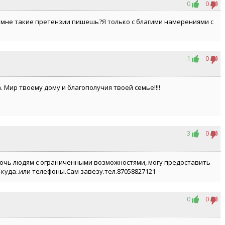
0
0
му мне такие претензии пишешь?Я только с благими намерениями с
1
0
. Мир твоему дому и благополучия твоей семье!!!!
3
0
мочь людям с ограниченными возможностями, могу предоставить
куда..или телефоны.Сам завезу.тел.87058827121
0
0