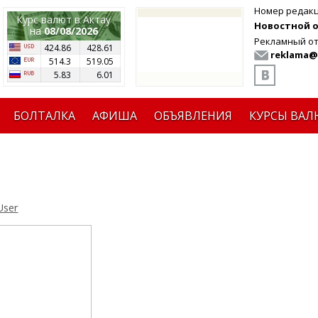
Номер редак
Курс валют в Актау
Новостной от
на
08/08/2026
Рекламный от
424.86
428.61
reklama@
514.3
519.05
5.83
6.01
БОЛТАЛКА
АФИША
ОБЪЯВЛЕНИЯ
КУРСЫ ВАЛ
User