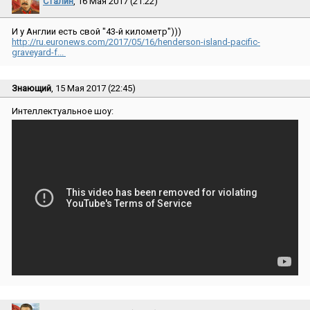
Сталин
, 16 Мая 2017 (21:22)
И у Англии есть свой ″43-й километр″)))
http://ru.euronews.com/2017/05/16/henderson-island-pacific-
graveyard-f...
Знающий
, 15 Мая 2017 (22:45)
Интеллектуальное шоу: