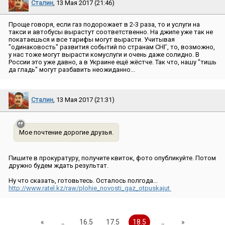
Сталин
, 13 Мая 2017 (21:46)
Проще говоря, если газ подорожает в 2-3 раза, то и услуги на
такси и автобусы вырастут соответственно. На джипе уже так не
покатаешься и все тарифы могут вырасти. Учитывая
″одинаковость″ развития событий по странам СНГ, то, возможно,
у нас тоже могут вырасти комуслуги и очень даже солидно. В
России это уже давно, а в Украине ещё жёстче. Так что, нашу ″тишь
да гладь″ могут разбавить неожиданно...
Сталин
, 13 Мая 2017 (21:31)
Мое почтение дорогие друзья.
Пишите в прокуратуру, получите квиток, фото опубликуйте. Потом
дружно будем ждать результат.
Ну что сказать, готовьтесь. Осталось полгода...
http://www.ratel.kz/raw/plohie_novosti_gaz_otpuskajut
«
..
16.5
17.5
18.5
..
»