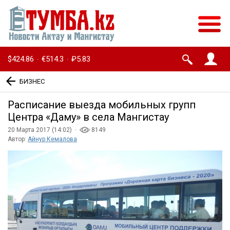
$424.86
€514.3
₽5.83
·
·
БИЗНЕС
Расписание выезда мобильных групп
Центра «Даму» в села Мангистау
20 Марта 2017 (14:02) ·
8149
Автор:
Айнур Кемалова