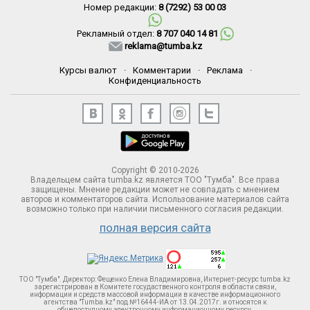
Номер редакции:
8 (7292) 53 00 03
Рекламный отдел:
8 707 040 14 81
reklama@tumba.kz
Курсы валют
·
Комментарии
·
Реклама
·
Конфиденциальность
Copyright © 2010-2026
Владельцем сайта tumba.kz является ТОО "Тумба". Все права
защищены. Мнение редакции может не совпадать с мнением
авторов и комментаторов сайта. Использование материалов сайта
возможно только при наличии письменного согласия редакции.
полная версия сайта
ТОО "Тумба". Директор: Фещенко Елена Владимировна, Интернет-ресурс tumba.kz
зарегистрирован в Комитете госудаственного контроля в области связи,
информации и средств массовой информации в качестве информационного
агентства "Tumba.kz" под №16444-ИА от 13.04.2017г. и относятся к
общедоступному электронному информационному ресурсу.