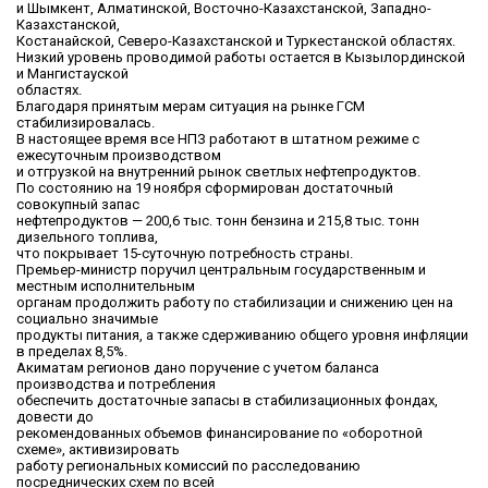
и Шымкент, Алматинской, Восточно-Казахстанской, Западно-
Казахстанской,
Костанайской, Северо-Казахстанской и Туркестанской областях.
Низкий уровень проводимой работы остается в Кызылординской
и Мангистауской
областях.
Благодаря принятым мерам ситуация на рынке ГСМ
стабилизировалась.
В настоящее время все НПЗ работают в штатном режиме с
ежесуточным производством
и отгрузкой на внутренний рынок светлых нефтепродуктов.
По состоянию на 19 ноября сформирован достаточный
совокупный запас
нефтепродуктов — 200,6 тыс. тонн бензина и 215,8 тыс. тонн
дизельного топлива,
что покрывает 15-суточную потребность страны.
Премьер-министр поручил центральным государственным и
местным исполнительным
органам продолжить работу по стабилизации и снижению цен на
социально значимые
продукты питания, а также сдерживанию общего уровня инфляции
в пределах 8,5%.
Акиматам регионов дано поручение с учетом баланса
производства и потребления
обеспечить достаточные запасы в стабилизационных фондах,
довести до
рекомендованных объемов финансирование по «оборотной
схеме», активизировать
работу региональных комиссий по расследованию
посреднических схем по всей