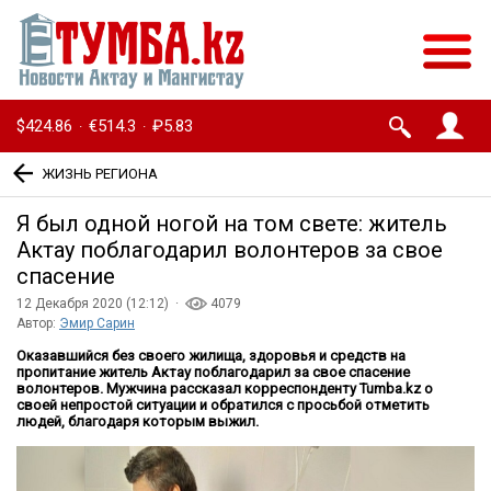
$424.86
€514.3
₽5.83
·
·
ЖИЗНЬ РЕГИОНА
Я был одной ногой на том свете: житель
Актау поблагодарил волонтеров за свое
спасение
12 Декабря 2020 (12:12) ·
4079
Автор:
Эмир Сарин
Оказавшийся без своего жилища, здоровья и средств на
пропитание житель Актау поблагодарил за свое спасение
волонтеров. Мужчина рассказал корреспонденту Tumba.kz о
своей непростой ситуации и обратился с просьбой отметить
людей, благодаря которым выжил.