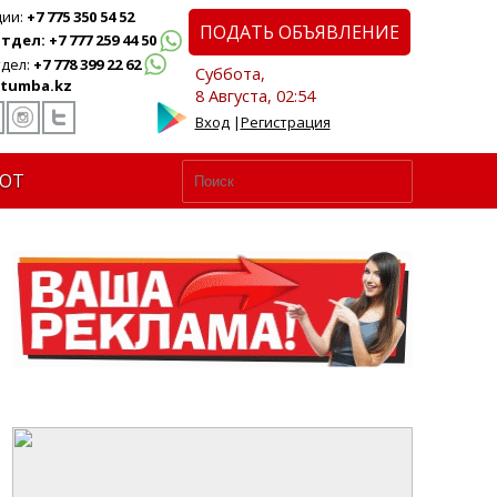
ции:
+7 775 350 54 52
ПОДАТЬ ОБЪЯВЛЕНИЕ
дел: +7 777 259 44 50
дел:
+7 778 399 22 62
Суббота,
tumba.kz
8 Августа, 02:54
Вход
|
Регистрация
ЮТ