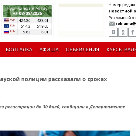
Номер редак
Курс валют в Актау
Новостной от
на
08/08/2026
Рекламный от
424.86
428.61
reklama@
514.3
519.05
5.83
6.01
БОЛТАЛКА
АФИША
ОБЪЯВЛЕНИЯ
КУРСЫ ВАЛ
тауской полиции рассказали о сроках
н
з регистрации до 30 дней, сообщили в Департаменте