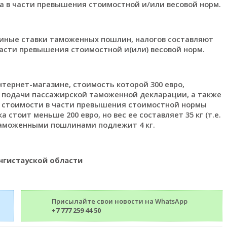
са в части превышения стоимостной и/или весовой норм.
единые ставки таможенных пошлин, налогов составляют
в части превышения стоимостной и(или) весовой норм.
нтернет-магазине, стоимость которой 300 евро,
подачи пассажирской таможенной декларации, а также
т стоимости в части превышения стоимостной нормы
ка стоит меньше 200 евро, но вес ее составляет 35 кг (т.е.
 таможенными пошлинами подлежит 4 кг.
нгистауской области
Присылайте свои новости на WhatsApp
+7 777 259 44 50