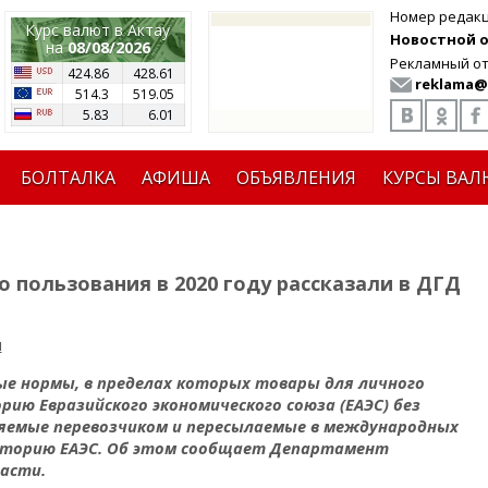
Номер редак
Курс валют в Актау
Новостной от
на
08/08/2026
Рекламный от
424.86
428.61
reklama@
514.3
519.05
5.83
6.01
БОЛТАЛКА
АФИША
ОБЪЯВЛЕНИЯ
КУРСЫ ВАЛ
 пользования в 2020 году рассказали в ДГД
я
ые нормы, в пределах которых товары для личного
ю Евразийского экономического союза (ЕАЭС) без
яемые перевозчиком и пересылаемые в международных
торию ЕАЭС. Об этом сообщает Департамент
асти.