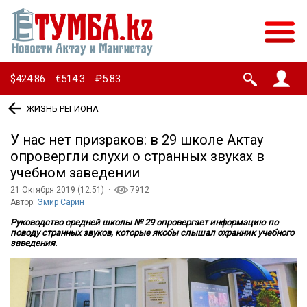
$424.86
€514.3
₽5.83
·
·
ЖИЗНЬ РЕГИОНА
У нас нет призраков: в 29 школе Актау
опровергли слухи о странных звуках в
учебном заведении
21 Октября 2019 (12:51) ·
7912
Автор:
Эмир Сарин
Руководство средней школы № 29 опровергает информацию по
поводу странных звуков, которые якобы слышал охранник учебного
заведения.