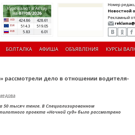
Номер редак
Курс валют в Актау
Новостной от
на
07/08/2026
Рекламный от
424.86
428.61
reklama@
514.3
519.05
5.83
6.01
БОЛТАЛКА
АФИША
ОБЪЯВЛЕНИЯ
КУРСЫ ВАЛ
д» рассмотрели дело в отношении водителя-
медова
а 50 тысяч тенге. В Специализированном
 пилотного проекта «Ночной суд» было рассмотрено