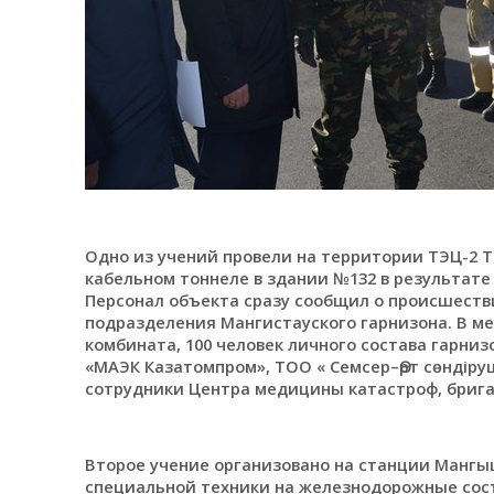
Одно из учений провели на территории ТЭЦ-2 Т
кабельном тоннеле в здании №132 в результате
Персонал объекта сразу сообщил о происшестви
подразделения Мангистауского гарнизона. В м
комбината, 100 человек личного состава гарни
«МАЭК Казатомпром», ТОО « Семсер–Өрт сөндіруші
сотрудники Центра медицины катастроф, бриг
Второе учение организовано на станции Мангы
специальной техники на железнодорожные сост