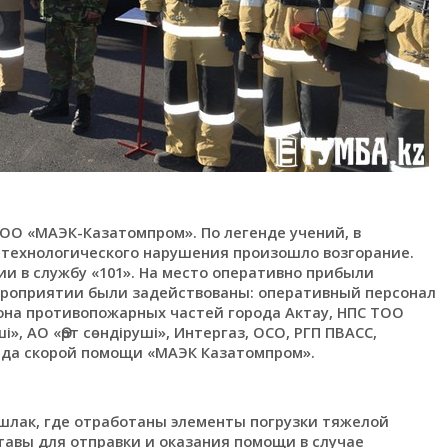
ОО «МАЭК-Казатомпром». По легенде учений, в
 технологического нарушения произошло возгорание.
и в службу «101». На место оперативно прибыли
ероприятии были задействованы: оперативный персонал
зона противопожарных частей города Актау, НПС ТОО
», АО «Өрт сөндіруші», Интергаз, ОСО, РГП ПВАСС,
ада скорой помощи «МАЭК Казатомпром».
шлак, где отработаны элементы погрузки тяжелой
авы для отправки и оказания помощи в случае