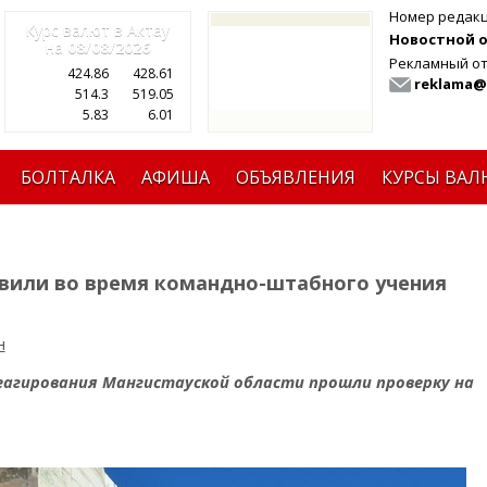
Номер редак
Курс валют в Актау
Новостной от
на
08/08/2026
Рекламный от
424.86
428.61
reklama@
514.3
519.05
5.83
6.01
БОЛТАЛКА
АФИША
ОБЪЯВЛЕНИЯ
КУРСЫ ВАЛ
авили во время командно-штабного учения
н
еагирования Мангистауской области прошли проверку на