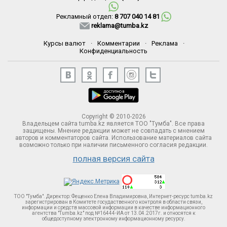
Рекламный отдел:
8 707 040 14 81
reklama@tumba.kz
Курсы валют
·
Комментарии
·
Реклама
·
Конфиденциальность
Copyright © 2010-2026
Владельцем сайта tumba.kz является ТОО "Тумба". Все права
защищены. Мнение редакции может не совпадать с мнением
авторов и комментаторов сайта. Использование материалов сайта
возможно только при наличии письменного согласия редакции.
полная версия сайта
ТОО "Тумба". Директор: Фещенко Елена Владимировна, Интернет-ресурс tumba.kz
зарегистрирован в Комитете госудаственного контроля в области связи,
информации и средств массовой информации в качестве информационного
агентства "Tumba.kz" под №16444-ИА от 13.04.2017г. и относятся к
общедоступному электронному информационному ресурсу.