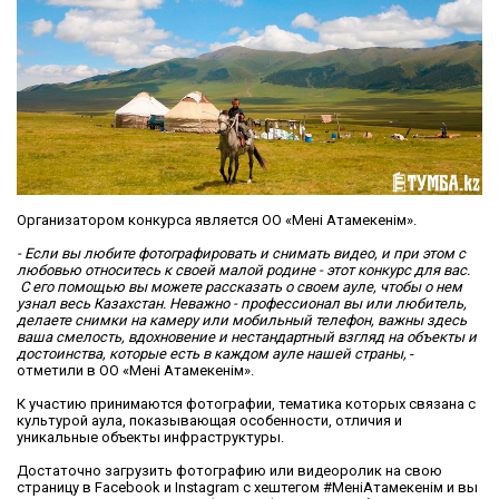
Организатором конкурса является ОО «Менің Атамекенім».
- Если вы любите фотографировать и снимать видео, и при этом с
любовью относитесь к своей малой родине - этот конкурс для вас.
С его помощью вы можете рассказать о своем ауле, чтобы о нем
узнал весь Казахстан. Неважно - профессионал вы или любитель,
делаете снимки на камеру или мобильный телефон, важны здесь
ваша смелость, вдохновение и нестандартный взгляд на объекты и
достоинства, которые есть в каждом ауле нашей страны,
-
отметили в ОО «Менің Атамекенім».
К участию принимаются фотографии, тематика которых связана с
культурой аула, показывающая особенности, отличия и
уникальные объекты инфраструктуры.
Достаточно загрузить фотографию или видеоролик на свою
страницу в Facebook и Instagram с хештегом #МеніңАтамекенім и вы