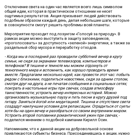
Отключение света на один час является всего лишь символом
общей идеи, которая в практическом отношении не несет
ощутимых результатов. Акция призывает людей действовать
подобным образом каждый день, делая небольшие шаги, которые
в совокупности смогут решить проблемы всей планеты.
Мероприятие проходит под лозунгом «Голосуй за природу». В
рамках акции можно выступить в защиту заповедников,
«проголосовать» за доступность «зеленой» энергетики, а также за
раздельный сбор мусора и переработку отходов.
- Когда мы в последний раз проводили субботний вечер в кругу
семьи, не сидя за экранами телевизоров, компьютеров и
телефонов? В тишине и темноте мы можем отдохнуть от
техногенного мира и вспомнить, как хорошо проводить время
вместе. Предлагаем несколько идей, как провести этот час: побыть
рядом с близкими, поделиться новостями, сидя за одним столом,
смотря друг на друга, а не печатая сообщения в социальных сетях;
поиграть в настольные игры при свечах, создав атмосферу
таинственности; устроить вечер интересных историй. Можно
организовать музыкальную паузу и петь песни в кругу друзей под
гитару. Заняться йогой или медитацией. Тишина и отсутствие света
создадут наилучшие условия для релаксации. Оградиться от суеты
хотя бы на один вечер и разобраться со своим внутренним миром.
Устроить второй половинке романтический ужин при свечах
, -
поделился мнением о подобной кампании Кирилл Осин.
Напоминаем, что к данной акции на добровольной основе
привлекаются субъекты бизнеса. Присоединившись к акции, нужно