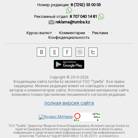
Номер редакции:
8 (7292) 53 00 03
Рекламный отдел:
8 707 040 14 81
reklama@tumba.kz
Курсы валют
·
Комментарии
·
Реклама
·
Конфиденциальность
Copyright © 2010-2026
Владельцем сайта tumba.kz является ТОО "Тумба". Все права
защищены. Мнение редакции может не совпадать с мнением
авторов и комментаторов сайта. Использование материалов сайта
возможно только при наличии письменного согласия редакции.
полная версия сайта
ТОО "Тумба". Директор: Фещенко Елена Владимировна, Интернет-ресурс tumba.kz
зарегистрирован в Комитете госудаственного контроля в области связи,
информации и средств массовой информации в качестве информационного
агентства "Tumba.kz" под №16444-ИА от 13.04.2017г. и относятся к