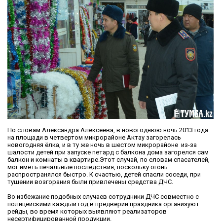
По словам Александра Алексеева, в новогоднюю ночь 2013 года
на площади в четвертом микрорайоне Актау загорелась
новогодняя ёлка, и в ту же ночь в шестом микрорайоне из-за
шалости детей при запуске петард с балкона дома загорелся сам
балкон и комнаты в квартире.Этот случай, по словам спасателей,
мог иметь печальные последствия, поскольку огонь
распространялся быстро. К счастью, детей спасли соседи, при
тушении возгорания были привлечены средства ДЧС.
Во избежание подобных случаев сотрудники ДЧС совместно с
полицейскими каждый год в предверии праздника организуют
рейды, во время которых выявляют реализаторов
несертифицированной продукции.