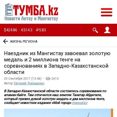
$424.86
€514.3
₽5.83
·
·
ЖИЗНЬ РЕГИОНА
Наездник из Мангистау завоевал золотую
медаль и 2 миллиона тенге на
соревнованиях в Западно-Казахстанской
области
25 Сентября 2017 (13:46) ·
2613
Автор:
Евгений Дорошенко
В Западно-Казахстанской области состоялись соревнования по
аламан байге. Там отличился наш земляк Танатар Абдигали,
который привез домой золотую медаль и два миллиона тенге,
сообщает новостное издание «Мой город»
mgorod.kz