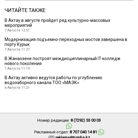
ЧИТАЙТЕ ТАКЖЕ:
В Актау в августе пройдет ряд культурно-массовых
мероприятий
7 Августа 12:51
Модернизация подъемно-переходных мостов завершена в
порту Курык
7 Августа 11:27
В Жанаозене построят междисциплинарный IT-колледж
нового поколения
7 Августа 11:19
В Актау активно ведутся работы по углублению
водозаборного канала ТОО «МАЭК»
6 Августа 11:21
Номер редакции:
8 (7292) 53 00 03
Рекламный отдел:
8 707 040 14 81
reklama@tumba.kz