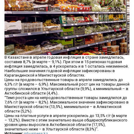
В Казахстане в апреле годовая инфляция в стране замедлилась,
составив 8,7% (в марте – 9,1%). При этом в 15 регионах годовая
инфляция замедлилась, в 4 ускорилась и в 1 осталась неизменной.
Наибольшие значения годовой инфляции зафиксированы в
Карагандинской и Мангистауской областях.
Цены на продовольственные товары в апреле замедлились до
6,3% г/г (в марте – 6,9%). Максимальный рост цен на товары данной
группы сложился в Улытауской области (9,9%), а минимальный – в
Актюбинской области (4,4%).
"Темп роста цен на непродовольственные товары замедлился до
7,6% г/г (в марте – 8,2%). Максимальное значение зафиксировано в
Мангистауской области (13,5%), минимальное – в Алматинской
области (5,2%).
Цены на платные услуги в апреле ускорились до 13,5% г/г (в марте
– 13,2%). Вместе с этим значительно выше общереспубликанского
уровня цены выросли в Актюбинской области (17,5%),
значительно ниже – в Улытауской области (8,3%)".
Источник:
inbusiness.kz
.